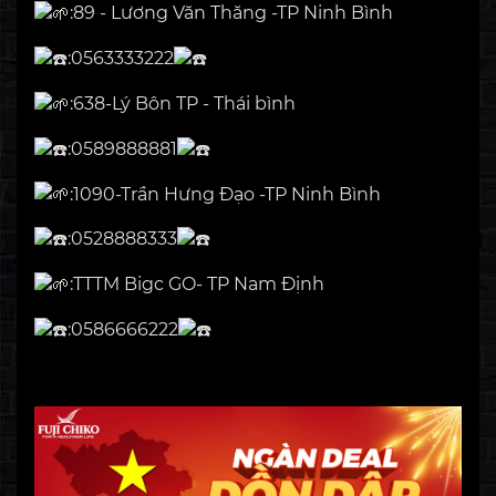
:89 - Lương Văn Thăng -TP Ninh Bình
:0563333222
:638-Lý Bôn TP - Thái bình
:0589888881
:1090-Trần Hưng Đạo -TP Ninh Bình
:0528888333
:TTTM Bigc GO- TP Nam Định
:0586666222