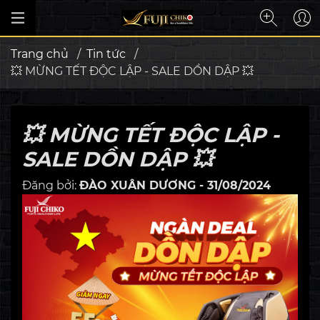
Trang chủ
/
Tin tức
/
💥 MỪNG TẾT ĐỘC LẬP - SALE DỒN DẬP 💥
💥 MỪNG TẾT ĐỘC LẬP -
SALE DỒN DẬP 💥
Đăng bởi:
ĐÀO XUÂN DƯƠNG - 31/08/2024