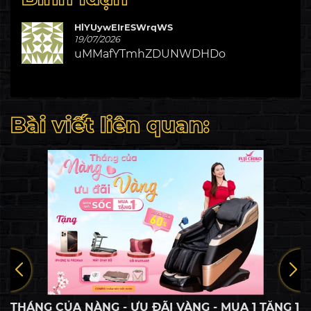
HlYUywEIrESWrqWS
19/07/2026
uMMafYTmhZDUNWDHDo
Bài viết liên quan:
MỪNG THÁNG CỦA NÀNG - NHẬN NGÀN ƯU ĐÃI