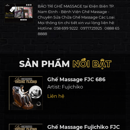
BẢO TRÌ GHẾ MASSAGE tại Điện Biên TP.
Nam Định - Bệnh Viện Ghế Massage -
Chuyên Sửa Chữa Ghế Massage Các Loại.
Mọi thông tin chi tiết xin vui lòng liên hệ:
Hotline: 058 699 9222 : 0971725925 : 0888 65
8888
BẢO TRÌ GHẾ MASSAGE tại Ngô Quyền Nam
Định - Bệnh Viện Ghế Massage - Chuyên
Sửa Chữa Ghế Massage Các Loại. Mọi thông
SẢN PHẨM
NỔI BẬT
tin chi tiết xin vui lòng liên hệ: Hotline: 058
699 9222 : 0971725925 : 0888 65 8888
Ghế Massage FJC 686
BẢO TRÌ GHẾ MASSAGE FJC - 479 nhà ông
Artist:
Fujichiko
Hoan TẠI NINH BÌNH - Bệnh Viện Ghế
Liên hệ
Massage - Chuyên Sửa Chữa Ghế Massage
Các Loại. Mọi thông tin chi tiết xin vui lòng
liên hệ: Hotline: 058 699 9222 : 0971725925 :
0888 65 8888
Ghế Massage Fujichiko FJC
BẢO TRÌ GHẾ MASSAGE FJC - 248 TẠI NINH