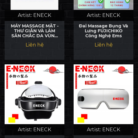
Artist:
ENECK
Artist:
ENECK
MÁY MASSAGE MẶT -
Đai Massage Bụng Và
THƯ GIÃN VÀ LÀM
Lưng FUJICHIKO
SĂN CHẮC DA VÙNG
Công Nghệ Ems
MASSAGE
Liên hệ
Liên hệ
Artist:
ENECK
Artist:
ENECK