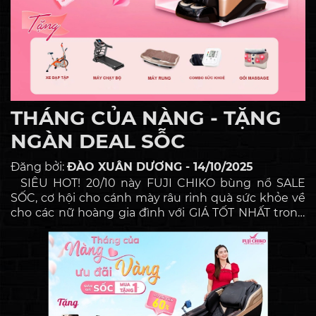
THÁNG CỦA NÀNG - TẶNG
NGÀN DEAL SỖC
Đăng bởi:
ĐÀO XUÂN DƯƠNG - 14/10/2025
SIÊU HOT! 20/10 này FUJI CHIKO bùng nổ SALE
SỐC, cơ hội cho cánh mày râu rinh quà sức khỏe về
cho các nữ hoàng gia đình với GIÁ TỐT NHẤT trong
năm. Giảm giá 60% Cơ hộ sở hữu ghế massage giá
chỉ : 5,900,000đ Tặng Máy chạy bộ đa năng , xe đạp
tập thể thao TẶNG NGAY voucher trị giá : 5 triệu
đồng Trả góp 0% lãi suất Miễn phí giao hàng Trải
nghiệm miễn phí, nhận quà thỏa thích Mỗi chiếc
ghế massage FUJI CHIKO không chỉ đơn thuần là