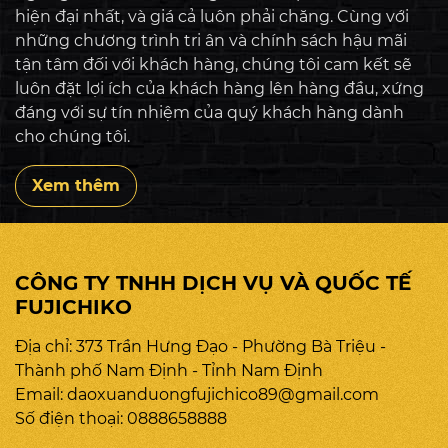
hiện đại nhất, và giá cả luôn phải chăng. Cùng với
những chương trình tri ân và chính sách hậu mãi
tận tâm đối với khách hàng, chúng tôi cam kết sẽ
luôn đặt lợi ích của khách hàng lên hàng đầu, xứng
đáng với sự tín nhiệm của quý khách hàng dành
cho chúng tôi.
Xem thêm
CÔNG TY TNHH DỊCH VỤ VÀ QUỐC TẾ
FUJICHIKO
Địa chỉ: 373 Trần Hưng Đạo - Phường Bà Triệu -
Thành phố Nam Định - Tỉnh Nam Định
Email:
daoxuanduongfujichico89@gmail.com
Số điện thoại:
0888658888