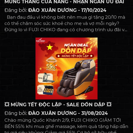
MỪNG THÁNG CỦA NÀNG - NHẬN NGÀN ƯU ĐÃI
Đăng bởi:
ĐÀO XUÂN DƯƠNG - 17/10/2024
Bạn đau đầu vì không biết nên mua gì tặng 20/10 mà
có thể chăm sóc sức khoẻ cho mẹ và vợ mỗi ngày?
Đừng lo vì FUJI CHIKO đang có chương trình ưu đãi vô
cùng lớn cho anh nào yêu thương vợ và mẹ đây! Giảm
giá 50% Cơ hộ sở hữu ghế massage giá chỉ : 8,900,000đ
Tặng Máy chạy bộ đa năng , xe đạp tập thể thao TẶNG
NGAY voucher trị giá : 5 triệu đồng Trả góp 0% lãi suất
Miễn phí giao hàng Trải nghiệm miễn phí, nhận quà
thỏa thích Chương...
💥 MỪNG TẾT ĐỘC LẬP - SALE DỒN DẬP 💥
Đăng bởi:
ĐÀO XUÂN DƯƠNG - 31/08/2024
Chào mừng Quốc Khánh 2/9, FUJI CHIKO GIẢM TỚI
BẾN 55% khi mua ghế massage, kèm quà tặng hấp dẫn
trị giá siêu khủng: Giảm giá 55% Cơ hộ sở hữu ghế