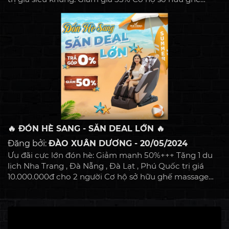
massage giá chỉ : 8,900,000đ Tặng Máy chạy bộ đa
năng , xe đạp tập thể thao TẶNG NGAY voucher trị giá :
5 triệu đồng Trả góp 0% lãi suất Miễn phí giao hàng
Trải nghiệm miễn phí, nhận quà thỏa thích Chương
trình áp dụng cho các đơn hàng online và offline tại
các showroom của FUJI CHIKO trên toàn quốc. Quốc
khánh 2/9 năm...
🔥 ĐÓN HÈ SANG - SĂN DEAL LỚN 🔥
Đăng bởi:
ĐÀO XUÂN DƯƠNG - 20/05/2024
Ưu đãi cực lớn đón hè: Giảm mạnh 50%+++ Tặng 1 du
lịch Nha Trang , Đà Nẵng , Đà Lạt , Phú Quốc trị giá
10.000.000đ cho 2 người Cơ hộ sở hữu ghế massage
giá chỉ : 8,900,000đ Tặng Máy chạy bộ đa năng , xe đạp
tập thể thao TẶNG NGAY voucher trị giá : 5 triệu đồng
Số lượng có hạn nên khách hàng đừng bỏ lỡ nhé!
Chương trình áp dụng cho các đơn hàng online và