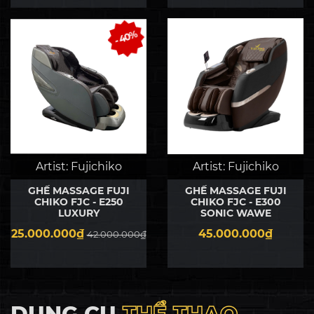
- 40%
Artist:
Fujichiko
Artist:
Fujichiko
GHẾ MASSAGE FUJI
GHẾ MASSAGE FUJI
CHIKO FJC - E250
CHIKO FJC - E300
LUXURY
SONIC WAWE
25.000.000₫
45.000.000₫
42.000.000₫