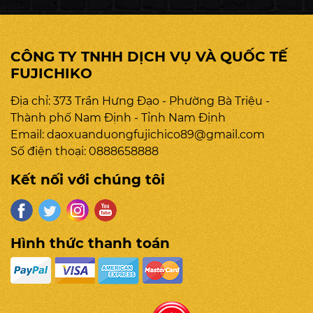
Trọng
2.5kg
lượng
Tại trung tâm bảo hành chính
Bảo
CÔNG TY TNHH DỊCH VỤ VÀ QUỐC TẾ
hãng và đại lý được ủy quyền
hành
FUJICHIKO
Tại Nhà…!Tùy theo sản phẩm
Địa chỉ: 373 Trần Hưng Đạo - Phường Bà Triệu -
Bảo trì
Trọn đời
Thành phố Nam Định - Tỉnh Nam Định
Email:
daoxuanduongfujichico89@gmail.com
Số điện thoại:
0888658888
Kết nối với chúng tôi
Hình thức thanh toán