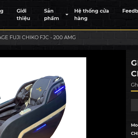
ng
Giới
Sản
Hệ thống cửa
Feed
thiệu
phẩm
hàng
GE FUJI CHIKO FJC - 200 AMG
G
C
Gh
Mo
CH