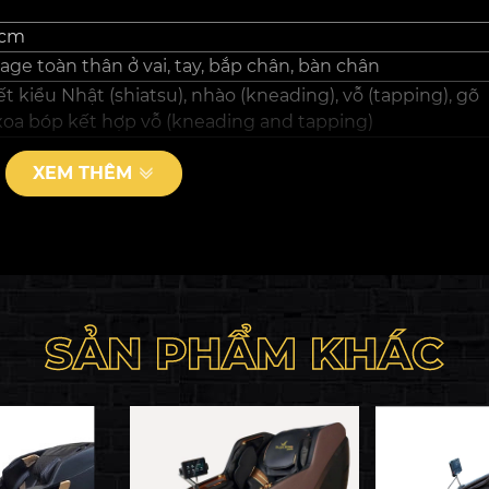
 cm
age toàn thân ở vai, tay, bắp chân, bàn chân
 kiểu Nhật (shiatsu), nhào (kneading), vỗ (tapping), gõ
 xoa bóp kết hợp vỗ (kneading and tapping)
XEM THÊM
 cm
SẢN PHẨM KHÁC