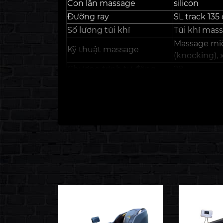
Con lăn massage
silicon
Đường ray
SL track 135
Số lượng túi khí
Túi khí mass
Massage miết
Kỹ thuật massage
(knocking),
Chương trình tự động
28
Cấp độ massage
5 cấp
Cấp độ túi khí
5 cấp
Quét cơ thể
Có
Kích thước ghế
197*76*86.5
Góc ngả ghế
147 độ
Chất liệu da
Da PU
NW/GW (Trọng lượng
98KG
tịnh/Tổng trọng lượng)
Zero wall
20 cm
Mở rộng chân
Có
Zero gravity (không trọng
Có