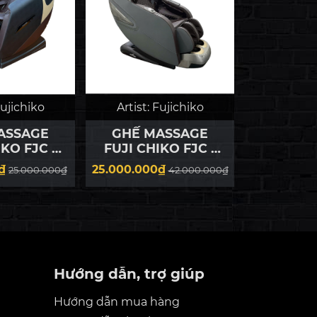
ujichiko
Artist:
Fujichiko
Artist:
F
ASSAGE
GHẾ MASSAGE
GHẾ M
IKO FJC -
FUJI CHIKO FJC -
FUJI CH
XURY 2025
E250 LUXURY
E300 SO
₫
25.000.000₫
45.00
25.000.000₫
42.000.000₫
Hướng dẫn, trợ giúp
 là
i mẻ
Hướng dẫn mua hàng
del