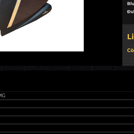
Bl
Đườ
Túi
châ
L
Cò
MG
O