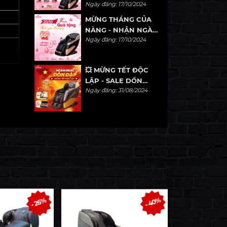
Ngày đăng: 17/10/2024
1 TẶNG 1
MỪNG THÁNG CỦA
NÀNG - NHẬN NGÀN
Ngày đăng: 17/10/2024
ƯU ĐÃI
💥 MỪNG TẾT ĐỘC
LẬP - SALE DỒN
Ngày đăng: 31/08/2024
DẬP 💥
- 40%
- 26%