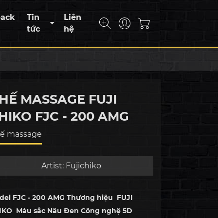
back
Tin
Liên
tức
hệ
HẾ MASSAGE FUJI
HIKO FJC - 200 AMG
ế massage
Artist:
Fujichiko
del FJC - 200 AMG Thương hiệu FUJI
IKO Màu sắc Nâu Đen Công nghệ 5D