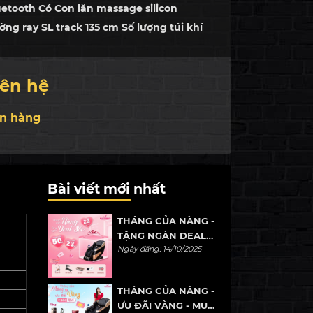
uetooth Có Con lăn massage silicon
ng ray SL track 135 cm Số lượng túi khí
 khí massage toàn thân ở vai, tay, bắp
n, bà...
iên hệ
n hàng
Bài viết mới nhất
THÁNG CỦA NÀNG -
TẶNG NGÀN DEAL
Ngày đăng: 14/10/2025
SỖC
THÁNG CỦA NÀNG -
ƯU ĐÃI VÀNG - MUA