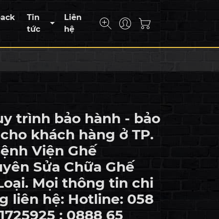
back
Tin
Liên
tức
hệ
y trình bảo hành - bảo
 cho khách hàng ở TP.
Bệnh Viện Ghế
uyên Sửa Chữa Ghế
oại. Mọi thông tin chi
ng liên hệ: Hotline: 058
1725925 : 0888 65