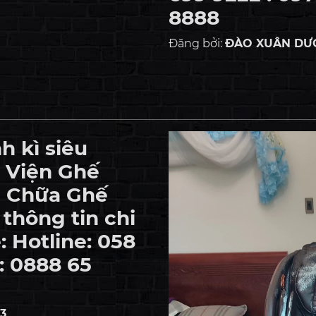
8888
Đăng bởi:
ĐÀO XUÂN DƯƠN
h kì siêu
 Viện Ghế
a Chữa Ghế
thông tin chi
ệ: Hotline: 058
: 0888 65
3