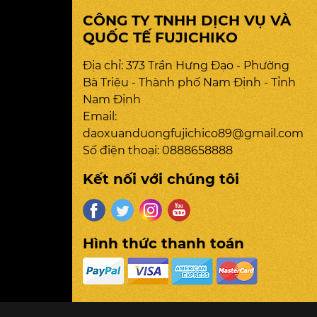
CÔNG TY TNHH DỊCH VỤ VÀ
QUỐC TẾ FUJICHIKO
Địa chỉ: 373 Trần Hưng Đạo - Phường
Bà Triệu - Thành phố Nam Định - Tỉnh
Nam Định
Email:
daoxuanduongfujichico89@gmail.com
Số điện thoại:
0888658888
Kết nối với chúng tôi
Hình thức thanh toán