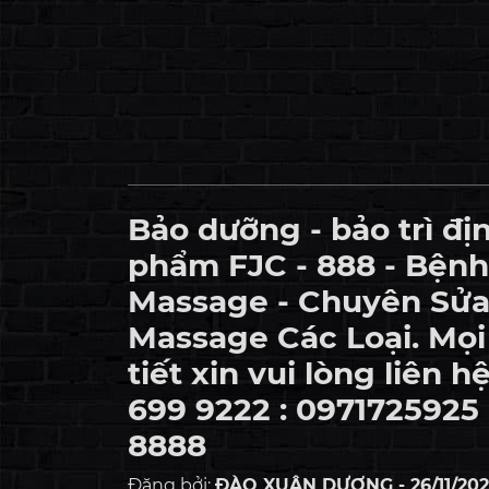
Bảo dưỡng - bảo trì địn
phẩm FJC - 888 - Bệnh
Massage - Chuyên Sử
Massage Các Loại. Mọi 
tiết xin vui lòng liên h
699 9222 : 0971725925 
8888
Đăng bởi:
ĐÀO XUÂN DƯƠNG - 26/11/202