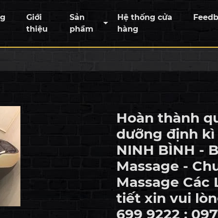
ng
Giới
Sản
Hệ thống cửa
Feed
thiệu
phẩm
hàng
Hoàn thành qu
dưỡng định kì
NINH BÌNH - 
Massage - Ch
Massage Các L
tiết xin vui lò
699 9222 : 097