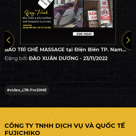
BẢO TRÌ GHẾ MASSAGE tại Điện Biên TP. Nam
Định - Bệnh Viện Ghế Massage - Chuyên Sửa
Đăng bởi:
ĐÀO XUÂN DƯƠNG - 23/11/2022
Chữa Ghế Massage Các Loại. Mọi thông tin chi
tiết xin vui lòng liên hệ: Hotline: 058 699 9222 :
0971725925 : 0888 65 8888
#video_L78-Fnr20ME
CÔNG TY TNHH DỊCH VỤ VÀ QUỐC TẾ
FUJICHIKO