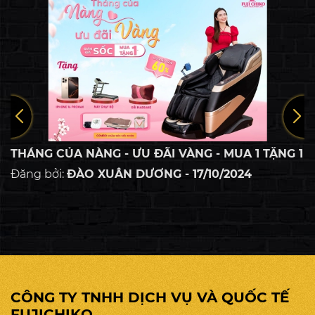
THÁNG CỦA NÀNG - ƯU ĐÃI VÀNG - MUA 1 TẶNG 1
Đăng bởi:
ĐÀO XUÂN DƯƠNG - 17/10/2024
CÔNG TY TNHH DỊCH VỤ VÀ QUỐC TẾ
FUJICHIKO