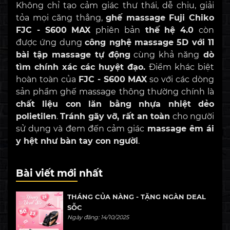
Không chỉ tạo cảm giác thư thái, dễ chịu, giải
tỏa mọi căng thẳng,
ghế massage Fuji Chiko
FJC - S600 MAX
phiên bản
thế hệ 4.0
còn
được
ứng dụng
công nghệ massage 5D với 11
bài tập massage tự động
cùng khả năng
dò
tìm chính xác các huyệt đạo.
Điểm khác biệt
hoàn toàn của
FJC - S600 MAX
so với các dòng
sản phẩm ghế massage thông thường chính là
chất liệu con lăn bằng nhựa nhiệt dẻo
polietilen
.
Tránh gãy vỡ, rất an toàn
cho người
sử dụng và đem đến cảm giác
massage êm ái
y hệt như bàn tay con người
.
Bài viết mới nhất
THÁNG CỦA NÀNG - TẶNG NGÀN DEAL
SỖC
Ngày đăng: 14/10/2025