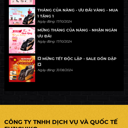
THÁNG CỦA NÀNG - ƯU ĐÃI VÀNG - MUA
1 TẶNG 1
Ngày đăng: 17/10/2024
MỪNG THÁNG CỦA NÀNG - NHẬN NGÀN
ƯU ĐÃI
Ngày đăng: 17/10/2024
💥 MỪNG TẾT ĐỘC LẬP - SALE DỒN DẬP
💥
Ngày đăng: 31/08/2024
CÔNG TY TNHH DỊCH VỤ VÀ QUỐC TẾ