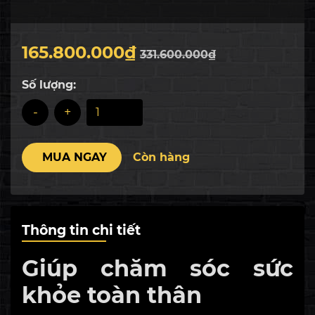
động cùng khả năng dò tìm chính xác các huyệt
đạo.
165.800.000₫
331.600.000₫
Số lượng:
-
+
MUA NGAY
Còn hàng
Thông tin chi tiết
Giúp chăm sóc sức
khỏe toàn thân