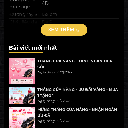
4D
massage
Đường ray SL
135 cm
Chất liệu da
Da PU
XEM THÊM
Shiatsu – Nhào – Ấn – Kéo –
Kỹ thuật
Duỗi – Vỗ – Day – Đấm Vỗ Kết
massage
Hợp
Bài viết mới nhất
Massage
Có
nhiệt
THÁNG CỦA NÀNG - TẶNG NGÀN DEAL
Massage
SỖC
không trọng
Có
Ngày đăng: 14/10/2025
lực
Body scan
Có
THÁNG CỦA NÀNG - ƯU ĐÃI VÀNG - MUA
Con lăn
Silicon
1 TẶNG 1
Ngày đăng: 17/10/2024
Bài massage
10
tự động
MỪNG THÁNG CỦA NÀNG - NHẬN NGÀN
ƯU ĐÃI
Kết nối tai
Bluetooth
Ngày đăng: 17/10/2024
nghe