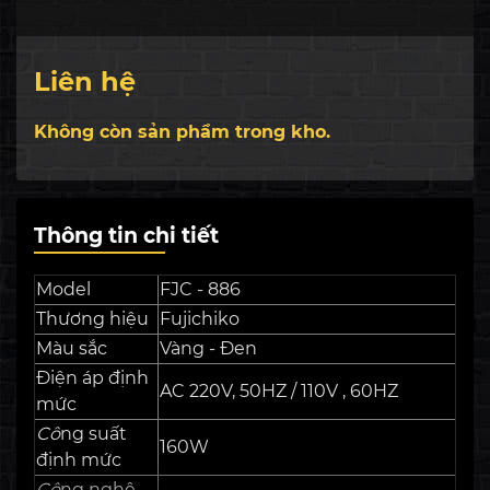
Bảo hành
6 năm
Model máy
FJC - 886
Liên hệ
Năm sản
2021
Không còn sản phẩm trong kho.
xuất
Quà tặng
Bình xịt da
Thương
Fujichiko
hiệu
Thông tin chi tiết
Miễn phí vận chuyển và lắp đặt toàn
Vận chuyển
quốc
Model
FJC - 886
Thương hiệu
Fujichiko
Màu sắc
Vàng - Đen
Điện áp định
AC 220V, 50HZ / 110V , 60HZ
mức
Cô
ng suất
160W
định mức
Cô
ng nghệ