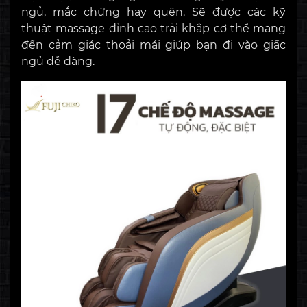
ngủ, mắc chứng hay quên. Sẽ được các kỹ
thuật massage đỉnh cao trải khắp cơ thể mang
đến cảm giác thoải mái giúp bạn đi vào giấc
ngủ dễ dàng.