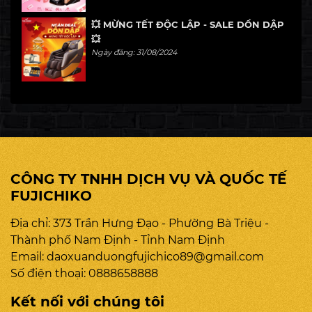
💥 MỪNG TẾT ĐỘC LẬP - SALE DỒN DẬP
💥
Ngày đăng: 31/08/2024
CÔNG TY TNHH DỊCH VỤ VÀ QUỐC TẾ
FUJICHIKO
Địa chỉ: 373 Trần Hưng Đạo - Phường Bà Triệu -
Thành phố Nam Định - Tỉnh Nam Định
Email:
daoxuanduongfujichico89@gmail.com
Số điện thoại:
0888658888
Kết nối với chúng tôi