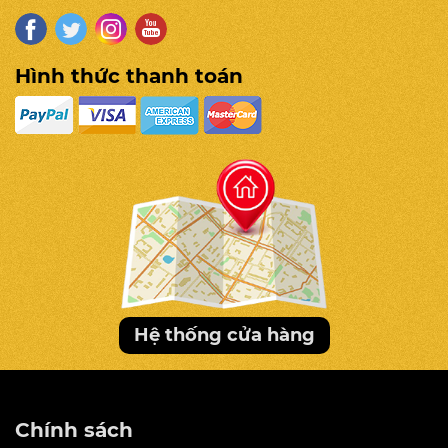
Hình thức thanh toán
Đây chiếc ghế massage chuyên biệt với bi lăn
to, lực massage mạnh mẽ và độ nhấn, miết sâu
hơn so với các dòng dành cho dân văn phòng
hoặc người cao tuổi.
Da PU cao cấp chống cháy nổ
Hệ thống cửa hàng
Khung Massage SL có chiều dài 135cm
Hệ thống con lăn 5D di chuyển từ cổ vai
đến hông eo
Nhiệt hồng ngoại 40 độ C vùng lưng và eo
Chính sách
16 túi khí từ vai – tay – bắp chân