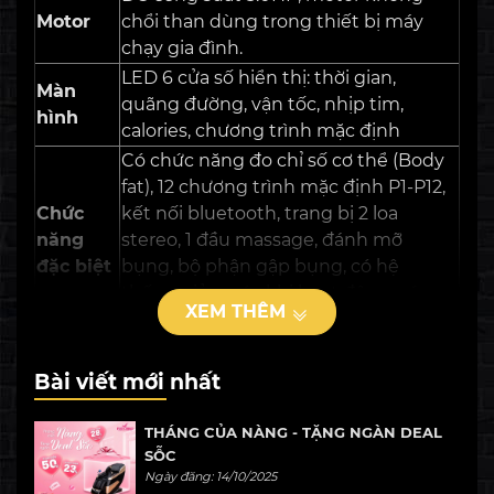
Motor
chổi than dùng trong thiết bị máy
chạy gia đình.
LED 6 cửa số hiển thị: thời gian,
Màn
quãng đường, vận tốc, nhịp tim,
hình
calories, chương trình mặc định
Có chức năng đo chỉ số cơ thể (Body
fat), 12 chương trình mặc định P1-P12,
Chức
kết nối bluetooth, trang bị 2 loa
năng
stereo, 1 đầu massage, đánh mỡ
đặc biệt
bụng, bộ phận gập bụng, có hệ
thống giảm xóc khi hoạt động, có
XEM THÊM
khóa an toàn.
Tốc độ
0.8km/h – 15km/h
Độ
Bài viết mới nhất
0 – 15%
nghiêng
THÁNG CỦA NÀNG - TẶNG NGÀN DEAL
Diện
SỖC
tích
450*1300mm
Ngày đăng: 14/10/2025
vùng