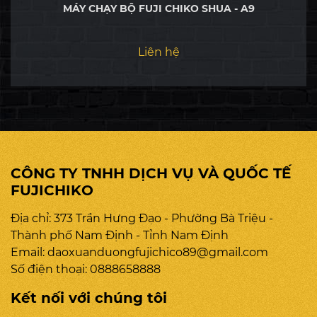
MÁY CHẠY BỘ FUJI CHIKO SHUA - A9
Liên hệ
CÔNG TY TNHH DỊCH VỤ VÀ QUỐC TẾ
FUJICHIKO
Địa chỉ: 373 Trần Hưng Đạo - Phường Bà Triệu -
Thành phố Nam Định - Tỉnh Nam Định
Email:
daoxuanduongfujichico89@gmail.com
Số điện thoại:
0888658888
Kết nối với chúng tôi