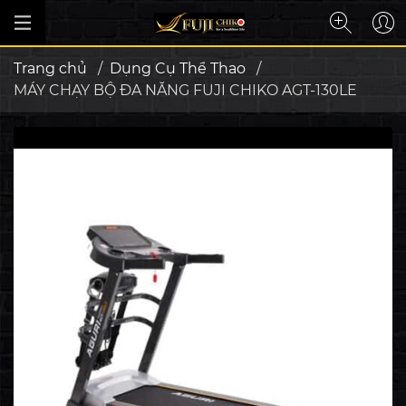
Trang chủ
/
Dụng Cụ Thể Thao
/
MÁY CHẠY BỘ ĐA NĂNG FUJI CHIKO AGT-130LE