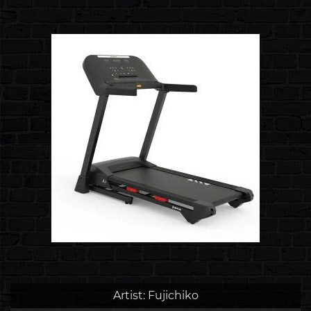
AGT-130LE Máy chạy
bộ tại nhà tốt nhất!
Artist:
Fujichiko