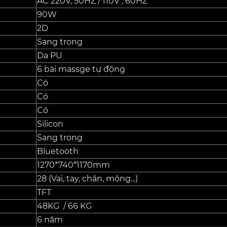
AC 220V, 50HZ / 110V , 60HZ
90W
2D
Sang trọng
Da PU
6 bài massge tự động
Có
Có
Có
Silicon
Sang trọng
Bluetooth
1270*740*1170mm
28 (Vai, tay, chân, mông...)
TFT
48KG / 66 KG
6 năm