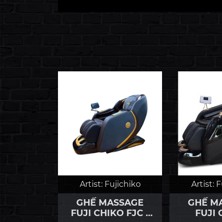
ujichiko
Artist:
Fujichiko
Artist:
F
ASSAGE
GHẾ MASSAGE
GHẾ M
KO FJC -
FUJI CHIKO FJC -
FUJI 