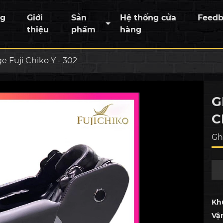
ng
Giới
Sản
Hệ thống cửa
Feed
thiệu
phẩm
hàng
 Fuji Chiko Y - 302
G
C
Gh
Kh
Vậ