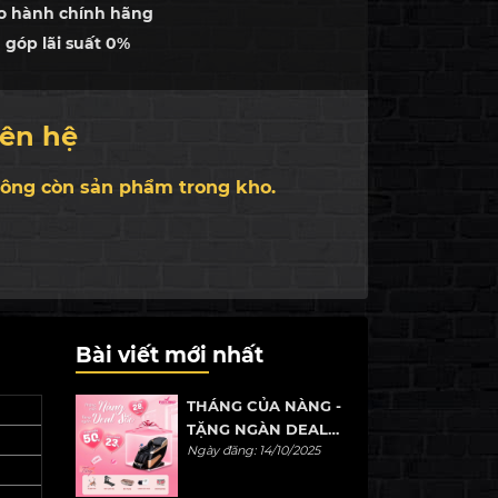
o hành chính hãng
 góp lãi suất 0%
o hành
3 năm
del
Y - 302
iên hệ
y
m sản
2022
ông còn sản phẩm trong kho.
ất
à tặng
Bình xịt da
ương
Fuji Chiko
ệu
n
Miễn phí vận chuyển và lắp đặt
Bài viết mới nhất
uyển
toàn quốc
THÁNG CỦA NÀNG -
TẶNG NGÀN DEAL
Ngày đăng: 14/10/2025
SỖC