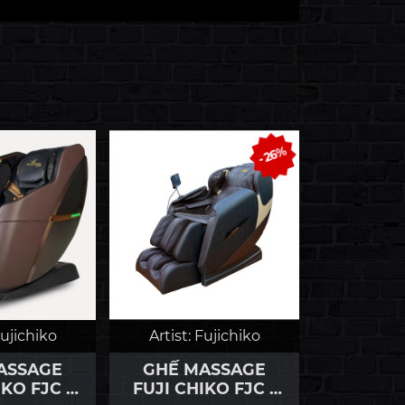
- 26%
ujichiko
Artist:
Fujichiko
Artist:
F
ASSAGE
GHẾ MASSAGE
GHẾ M
IKO FJC -
FUJI CHIKO FJC -
FUJI CH