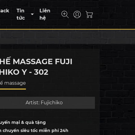
back
Tin
Liên
tức
hệ
HẾ MASSAGE FUJI
HIKO Y - 302
ế massage
Artist:
Fujichiko
uyến mại & quà tặng
n chuyển siêu tốc miễn phí 24h