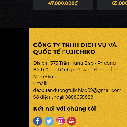
LUXURY
S680 LUXURY
MedSon
n hệ
47.000.000₫
65.00
CÔNG TY TNHH DỊCH VỤ VÀ
QUỐC TẾ FUJICHIKO
Địa chỉ: 373 Trần Hưng Đạo - Phường
Bà Triệu - Thành phố Nam Định - Tỉnh
Nam Định
Email:
daoxuanduongfujichico89@gmail.com
Số điện thoại:
0888658888
Kết nối với chúng tôi