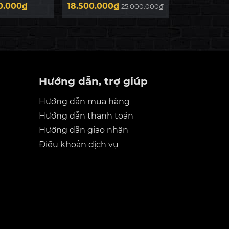
LUXURY
E200 LUXURY 2025
E250 
0.000₫
18.500.000₫
25.000.00
25.000.000₫
Hướng dẫn, trợ giúp
Hướng dẫn mua hàng
Hướng dẫn thanh toán
Hướng dẫn giao nhận
Điều khoản dịch vụ