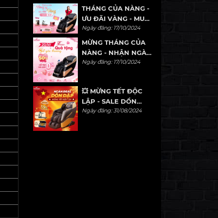
THÁNG CỦA NÀNG -
ƯU ĐÃI VÀNG - MUA
Ngày đăng: 17/10/2024
1 TẶNG 1
MỪNG THÁNG CỦA
NÀNG - NHẬN NGÀN
Ngày đăng: 17/10/2024
ƯU ĐÃI
💥 MỪNG TẾT ĐỘC
LẬP - SALE DỒN
Ngày đăng: 31/08/2024
DẬP 💥