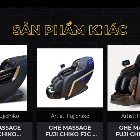
SẢN PHẨM KHÁC
ujichiko
Artist:
Fujichiko
Artist:
F
ASSAGE
GHẾ MASSAGE
GHẾ M
CHIKO
FUJI CHIKO FJC -
FUJI CH