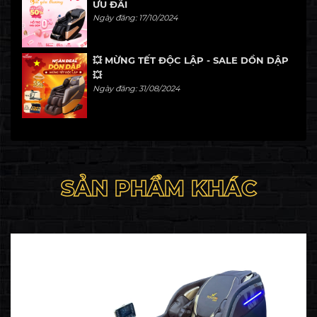
ƯU ĐÃI
Ngày đăng: 17/10/2024
💥 MỪNG TẾT ĐỘC LẬP - SALE DỒN DẬP
💥
Ngày đăng: 31/08/2024
SẢN PHẨM KHÁC