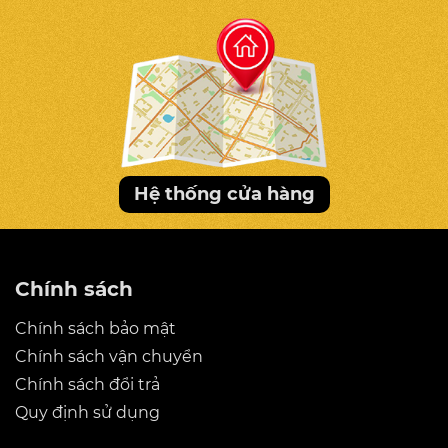
Hệ thống cửa hàng
Thiết kế thời thượng với phiên bản
màu Bronze Pearl Black
Chính sách
Để tạo được ra hiệu ứng màu ánh
đồng ngọc trai độc đáo và thời
Chính sách bảo mật
thượng này, bộ phận nghiên cứu của
Chính sách vận chuyển
Fuji Luxury đã ứng dụng công nghệ
Chính sách đổi trả
sơn Plasti Dip cao cấp. Đây là công
Quy định sử dụng
nghệ phun sơn chỉ được sử dụng
trong các dòng xe độ, xe cao cấp như