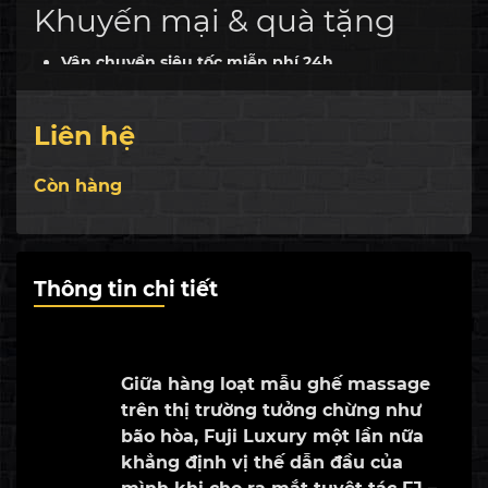
Khuyến mại & quà tặng
Vận chuyển siêu tốc miễn phí 24h
Bảo hành chính hãng
Trả góp lãi suất 0%
Liên hệ
Còn hàng
Bình xịt da
,
Tặng 01 kính massage cao
Quà tặng
cấp
,
voucher -10% mua robot hút bụi
Quà tặng
Tặng 01 món trang sức thuộc BST vàng
Thông tin chi tiết
đặc biệt
24K của Bảo Tín Minh Châu trị giá 5tr
Vận
Miễn phí giao hàng và lắp đặt trên toàn
chuyển
quốc
Giữa hàng loạt mẫu ghế massage
trên thị trường tưởng chừng như
bão hòa, Fuji Luxury một lần nữa
khẳng định vị thế dẫn đầu của