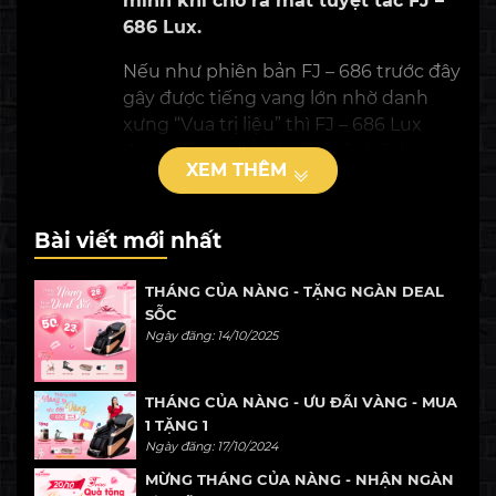
mình khi cho ra mắt tuyệt tác FJ –
686 Lux.
Nếu như phiên bản FJ – 686 trước đây
gây được tiếng vang lớn nhờ danh
xưng “Vua trị liệu” thì FJ – 686 Lux
đem đến sự “khơi nguồn” chất lượng
XEM THÊM
cuộc sống đỉnh cao. Sản phẩm hứa
hẹn khuấy đảo thị trường ghế
massage trong dịp cuối năm 2021 và
Bài viết mới nhất
đầu năm 2022.
THÁNG CỦA NÀNG - TẶNG NGÀN DEAL
SỖC
Ngày đăng: 14/10/2025
THÁNG CỦA NÀNG - ƯU ĐÃI VÀNG - MUA
1 TẶNG 1
Ngày đăng: 17/10/2024
MỪNG THÁNG CỦA NÀNG - NHẬN NGÀN