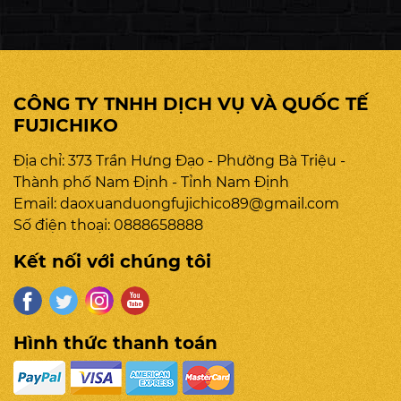
màu trung tính, tối giản như đen,
trắng, nâu,… thì FJ – 686 Lux khiến
khách hàng phải trầm trồ bởi phiên
bản màu Bronze Pearl Black (Ánh
CÔNG TY TNHH DỊCH VỤ VÀ QUỐC TẾ
đồng ngọc trai) thời thượng. Sự đan
FUJICHIKO
xen giữa màu đen huyền bí cùng
những ánh ngọc và nhũ đồng tạo
Địa chỉ: 373 Trần Hưng Đạo - Phường Bà Triệu -
nên vẻ đẹp sang trọng, cuốn hút mọi
Thành phố Nam Định - Tỉnh Nam Định
ánh nhìn.
Email:
daoxuanduongfujichico89@gmail.com
Số điện thoại:
0888658888
Kết nối với chúng tôi
Hình thức thanh toán