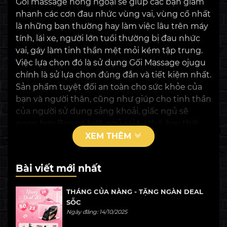
Gối massage hồng ngoại sẽ giúp các bạn giảm
nhanh các cơn đau nhức vùng vai, vùng cổ nhất
là những bạn thường hay làm việc lâu trên máy
tính, lái xe, người lớn tuổi thường bị đau nhức
vai, gáy làm tinh thần mệt mỏi kém tập trung.
Việc lựa chọn đó là sử dụng Gối Massage ojugu
chính là sử lựa chọn đúng đắn và tiết kiệm nhất.
Sản phẩm tuyệt đối an toàn cho sức khỏe của
bạn và người thân, cũng như giúp cho tinh thần
của người sử dụng sảng khoải, giấc ngủ sẽ
ngon hơn.Bạn có biết ngủ sai tư thế, hay thời
tiết thất thường, không khí ô nhiễm đó là một
XEM THÊM
trong những nguyên nhân gây tình trang tắt
mạch máu, không lưu thông dẫn đến bạn
Bài viết mới nhất
thường bị mệt mỏi, đau nhức. Mặt khác cường
độ phải làm việc, phải ngồi nhiều bên máy tính
THÁNG CỦA NÀNG - TẶNG NGÀN DEAL
hay phải lái xe nhiều….làm bạn đau nhức cơ thể
SỖC
bạn muốn đi massage…điều này làm rất nhiều
Ngày đăng: 14/10/2025
người ngại do không có nhiều thời gian. Bạn