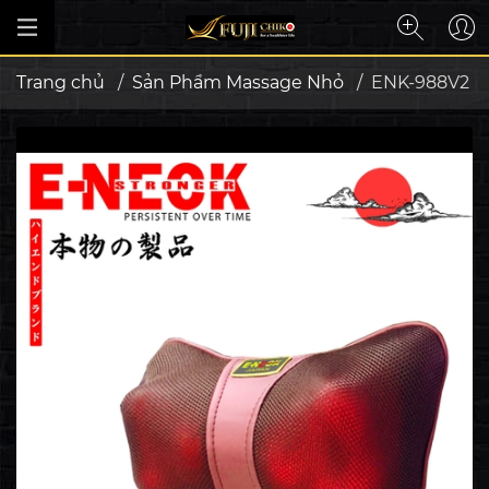
Trang chủ
/
Sản Phẩm Massage Nhỏ
/
ENK-988V2